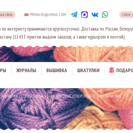
PRYAJA.RU@GMAIL.COM
НАЯ СВЯЗЬ
СТАТУС
 по интернету принимаются круглосуточно. Доставка по России, Белору
хстану (12433 пунктов выдачи заказов, а также курьером и почтой).
АРЫ
ЖУРНАЛЫ
ВЫШИВКА
ШКАТУЛКИ
ПОДАРО
 (НОРВЕГИЯ)
/
СПИЦЫ SANDNES GARN КРУГОВЫЕ, СУПЕРГЛАДКИЕ, НИКЕЛЬ, 60 СМ
/