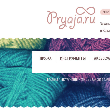
ОБРАТ
Заказы
и Каза
ПРЯЖА
ИНСТРУМЕНТЫ
АКСЕССУ
ГЛАВНАЯ
/
ИНСТРУМЕНТЫ
/
СПИЦЫ
/
SANDNES GARN