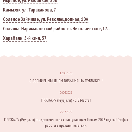
Икряное, ул. Рыбацкая, 83Б
Камызяк, ул. Тараканова, 7
Соленое Займище, ул. Революционная, 10А
Солянка, Наримановский район, ш. Николаевское, 17а
Харабали, 5-й кв-л, 57
12.06.2026
С ВСЕМИРНЫМ ДНЕМ ВЯЗАНИЯ НА ПУБЛИКЕ!!!
06.03.2026
ПРЯЖА.РУ (Pryaja.ru) - С 8 Марта!
25.12.2025
ПРЯЖА.РУ (Pryaja.ru) поздравляет всех с наступающим Новым 2026 годом! График
работы в праздничные дни.